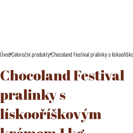
Úvod
Celoroční produkty
Chocoland Festival pralinky s lískooří
Chocoland Festival
pralinky s
lískooříškovým
krémem 1 kg