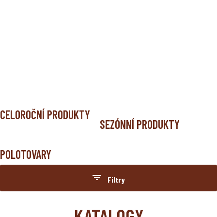
ÚVOD
PRODUKTY
POLOTOVARY
CUKRÁŘSKÉ HMOTY
CELOROČNÍ PRODUKTY
SEZÓNNÍ PRODUKTY
POLOTOVARY
Filtry
Kategorie
KATALOGY