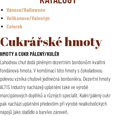
NUGETA
Vánoce/Halloween
Celoroční sortiment
Velikonoce/Valentýn
Vánoce
Celorok
Velikonoce
Valentýn
Cukrářské hmoty
Halloween
Čokoláda bez cukru/bez přidaného cukru
HMOTY A CUKR PÁLENÝ/KULÉR
Lahodnou chuť dodá plněným dezertním bonbonům kvalitní
fondánová hmota. V kombinaci této hmoty s čokoládovou
polevou vzniká chuťově jedinečná bonboniéra. Dezertní hmoty
ALTIS Industry nacházejí uplatnění také ve výrobě
marcipánových doplňků a různých specialit. Kulér/pálený cukr
pak nachází uplatnění především při výrobě nealkoholických
nápojů jako sladidlo a barvivo zároveň.