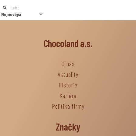
Chocoland a.s.
O nás
Aktuality
Historie
Kariéra
Politika firmy
Značky