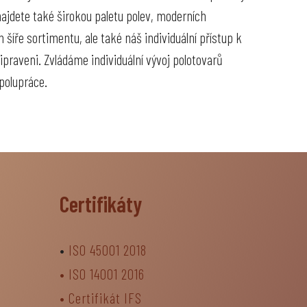
najdete také širokou paletu polev, moderních
šíře sortimentu, ale také náš individuální přístup k
ipraveni. Zvládáme individuální vývoj polotovarů
polupráce.
Certifikáty
•
ISO 45001 2018
•
ISO 14001 2016
•
Certifikát IFS