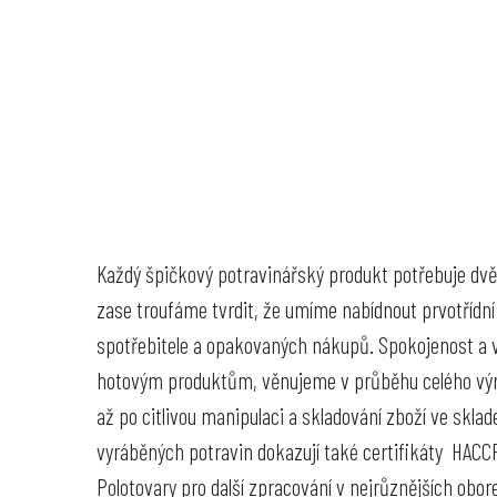
ÚVOD
O
Každý špičkový potravinářský produkt potřebuje dvě vě
zase troufáme tvrdit, že umíme nabídnout prvotřídn
spotřebitele a opakovaných nákupů. Spokojenost a 
hotovým produktům, věnujeme v průběhu celého výrob
až po citlivou manipulaci a skladování zboží ve skl
vyráběných potravin dokazují také certifikáty HACCP,
Polotovary pro další zpracování v nejrůznějších obo