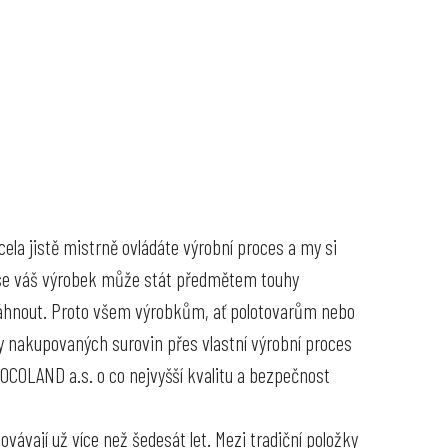
KONTAKTY
cela jistě mistrně ovládáte výrobní proces a my si
u se váš výrobek může stát předmětem touhy
osáhnout. Proto všem výrobkům, ať polotovarům nebo
 nakupovaných surovin přes vlastní výrobní proces
OCOLAND a.s. o co nejvyšší kvalitu a bezpečnost
ávají už více než šedesát let. Mezi tradiční položky