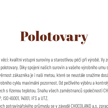
 NÁS
ZNAČKY
AKTUALITY
PRODUKTY
Polotovary
ÚVOD
PRODUKTY
POLOTOVARY
ci: kvalitní vstupní suroviny a starostlivou péči při výrobě. Vy z
í polotovary. Díky spojení našich surovin a vašeho výrobního um
věrnost zákazníka je i naší metou, které se neustále snažíme d
ního cyklu maximální pozornost. Od pečlivého výběru a kontroly
adech s řízenou teplotou. Snahu všech zaměstnanců společnosti CH
 ISO 45001, 14001, IFS a UTZ.
rech potravinářského průmyslu se v závodě CHOCOLAND a.s. zpracov