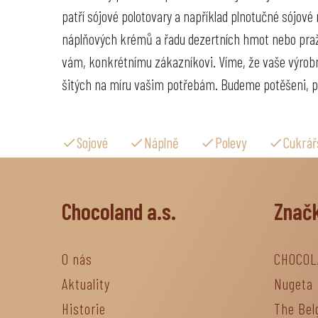
patří sójové polotovary a například plnotučné sójové
náplňových krémů a řadu dezertních hmot nebo pražené
vám, konkrétnímu zákazníkovi. Víme, že vaše výrobní 
šitých na míru vašim potřebám. Budeme potěšeni, po
Sojové
Náplně
Polevy
Cukrář
Chocoland a.s.
Znač
O nás
CHOCOL
Aktuality
Nugeta
Historie
The Bel