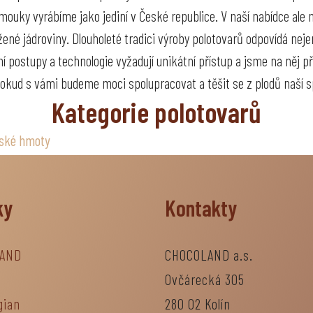
 mouky vyrábíme jako jediní v České republice. V naší nabídce ale 
 jádroviny. Dlouholeté tradici výroby polotovarů odpovídá nejen 
postupy a technologie vyžadují unikátní přístup a jsme na něj př
kud s vámi budeme moci spolupracovat a těšit se z plodů naší s
Kategorie polotovarů
ské hmoty
ky
Kontakty
AND
CHOCOLAND a.s.
Ovčárecká 305
gian
280 02 Kolín