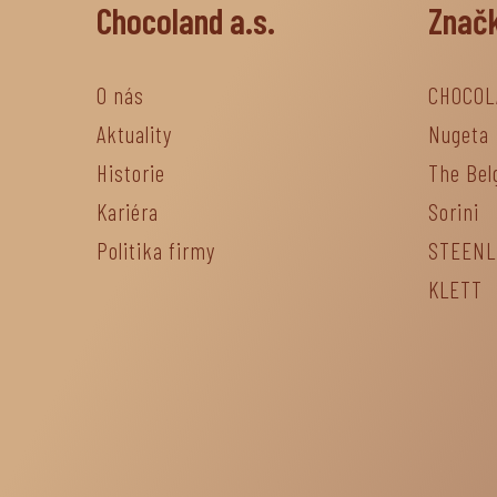
Chocoland a.s.
Znač
O nás
CHOCOL
Aktuality
Nugeta
Historie
The Bel
Kariéra
Sorini
Politika firmy
STEEN
KLETT