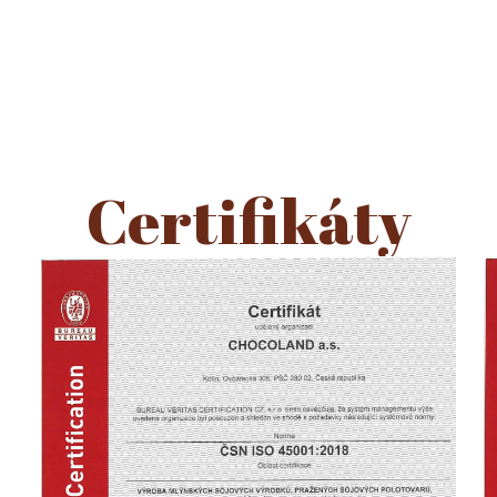
 NÁS
ZNAČKY
AKTUALITY
PRODUKTY
ÚVOD
O NÁS
CERTIFIKÁTY
Certifikáty