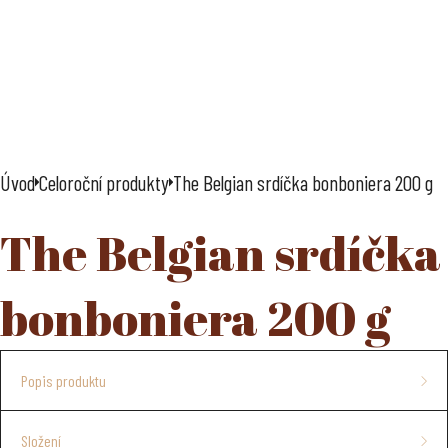
Úvod
Celoroční produkty
The Belgian srdíčka bonboniera 200 g
The Belgian srdíčka
bonboniera 200 g
Popis produktu
plněné pralinky z bílé, mléčné a hořké čokolády
Složení