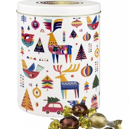
120
karton/paleta
12
karton/vrstva
10
vrstva/paleta