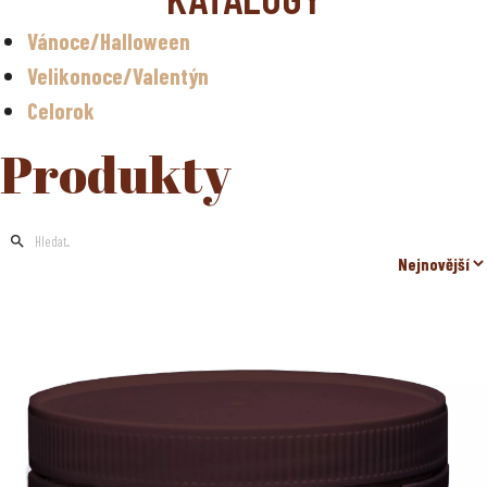
Celoroční sortiment
Vánoce/Halloween
Zrušit vše
Velikonoce/Valentýn
Celorok
Kategorie
NUGETA
Produkty
Celoroční sortiment
Vánoce
Velikonoce
Valentýn
Halloween
Čokoláda bez cukru/bez přidaného cukru