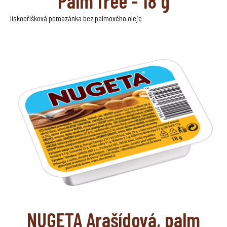
Palm free - 18 g
lískooříšková pomazánka bez palmového oleje
NUGETA Arašídová, palm