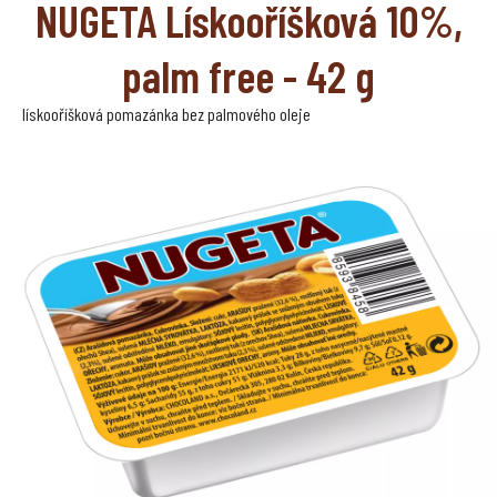
NUGETA Lískooříšková 10%,
palm free - 42 g
lískooříšková pomazánka bez palmového oleje