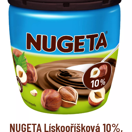
NUGETA Lískooříšková 10%,