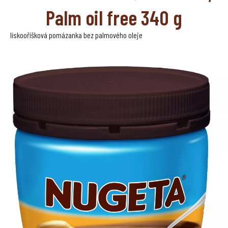
Palm oil free 340 g
lískooříšková pomázanka bez palmového oleje