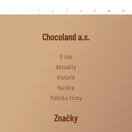
1
2
3
4
5
Chocoland a.s.
O nás
Aktuality
Historie
Kariéra
Politika firmy
Značky